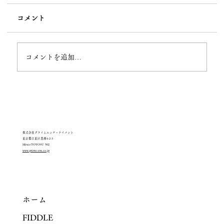
コメント
コメントを追加…
サイトリニューアルのお知らせ
株式会社プライムエンターテイメント
東京都江東区豊洲4-2-3
MiraieTOYOSU 502
www.prime-ent.co.jp
ホーム
FIDDLE